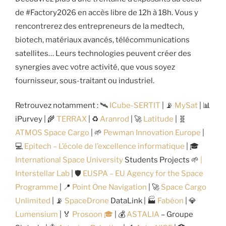
de #Factory2026 en accès libre de 12h à 18h. Vous y
rencontrerez des entrepreneurs de la medtech,
biotech, matériaux avancés, télécommunications
satellites… Leurs technologies peuvent créer des
synergies avec votre activité, que vous soyez
fournisseur, sous-traitant ou industriel.
Retrouvez notamment : 🛰️
ICube-SERTIT
| 📡
MySat
| 📊
iPurvey | 🌾
TERRAX
| ♻️
Aranrod
| 🚀
Latitude
| 🧬
ATMOS Space Cargo
| 🌱
Pewman Innovation Europe
|
💻
Epitech – L’école de l’excellence informatique
| 🎓
International Space University
Students Projects 🌱
|
Interstellar Lab
| 🛡️
EUSPA – EU Agency for the Space
Programme
| 📍
Point One Navigation
| 🚀
Space Cargo
Unlimited
| 📡
SpaceDrone
DataLink | 🏭
Fabéon
| 💎
Lumensium
| 🏅
Prosoon 🎓
| 💰
ASTALIA
– Groupe