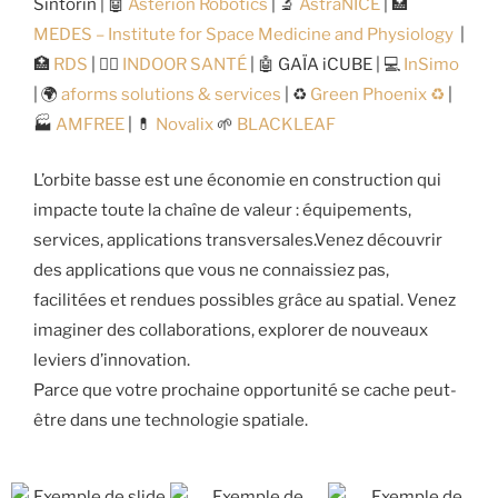
Sintorin | 🤖
Asterion Robotics
| 🔬
AstraNICE
| 🏥
MEDES – Institute for Space Medicine and Physiology
|
🏥
RDS
| 🏃‍♂️
INDOOR SANTÉ
| 🤖 GAÏA iCUBE | 💻
InSimo
| 🌍
aforms solutions & services
| ♻️
Green Phoenix ♻️
|
🏭
AMFREE
| 💊
Novalix
🌱
BLACKLEAF
L’orbite basse est une économie en construction qui
impacte toute la chaîne de valeur : équipements,
services, applications transversales.Venez découvrir
des applications que vous ne connaissiez pas,
facilitées et rendues possibles grâce au spatial. Venez
imaginer des collaborations, explorer de nouveaux
leviers d’innovation.
Parce que votre prochaine opportunité se cache peut-
être dans une technologie spatiale.