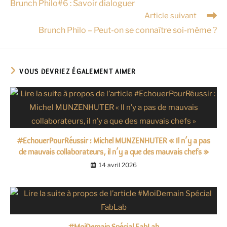
Brunch Philo#6 : Savoir dialoguer
Article suivant
Brunch Philo – Peut-on se connaître soi-même ?
VOUS DEVRIEZ ÉGALEMENT AIMER
#EchouerPourRéussir : Michel MUNZENHUTER « Il n’y a pas
de mauvais collaborateurs, il n’y a que des mauvais chefs »
14 avril 2026
#MoiDemain Spécial FabLab