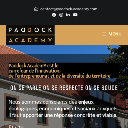
contact@paddock-academy.com
MENU
Paddock AcademY est le
carrefour de l'innovation,
de l'entrepreneuriat et de la diversité du territoire
Nous sommes conscients des
enjeux
écologiques, économiques et sociaux
auxquels
il faut
apporter une réponse concrète et viable.
Et vite.