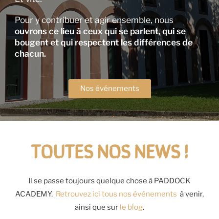
Pour y contribuer et agir ensemble, nous
ouvrons ce lieu à ceux qui se parlent, qui se
bougent et qui respectent les différences de
chacun.
Nos événements
TOUTES NOS NEWS !
Il se passe toujours quelque chose à PADDOCK
ACADEMY.
Retrouvez ici tous nos événements
à venir,
ainsi que sur
le blog
.